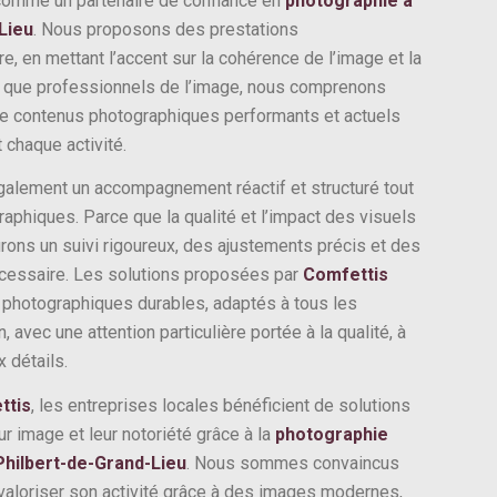
comme un partenaire de confiance en
photographie à
Lieu
. Nous proposons des prestations
, en mettant l’accent sur la cohérence de l’image et la
nt que professionnels de l’image, nous comprenons
de contenus photographiques performants et actuels
 chaque activité.
galement un accompagnement réactif et structuré tout
aphiques. Parce que la qualité et l’impact des visuels
rons un suivi rigoureux, des ajustements précis et des
écessaire. Les solutions proposées par
Comfettis
 photographiques durables, adaptés à tous les
avec une attention particulière portée à la qualité, à
x détails.
ttis
, les entreprises locales bénéficient de solutions
r image et leur notoriété grâce à la
photographie
Philbert-de-Grand-Lieu
. Nous sommes convaincus
valoriser son activité grâce à des images modernes,