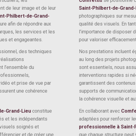
iculiers, les
Comfettis
se positionne 
t de leur image et de leur
Saint-Philbert-de-Grand-
nt-Philbert-de-Grand-
photographiques sur mesure
ure afin de répondre aux
qualité des visuels. En ta
rques, les services et les
l’importance de disposer 
ques et engageantes.
pour valoriser efficacement
ssionnel, des techniques
Nos prestations incluent é
réalisations
au long des projets photogr
t l’ensemble du
sont essentiels, nous assu
professionnels,
interventions rapides si n
idéo et prise de vue par
garantissent des contenus
 assurent une cohérence
supports de communication, 
la cohérence visuelle et au
-de-Grand-Lieu
constitue
En collaborant avec
Comfe
tés et les indépendants
adaptées pour renforcer leu
 visuels soignés et
professionnelle à Saint-
férencier et de créer une
que chaque structure peut 