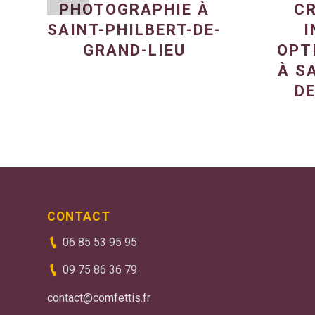
PHOTOGRAPHIE À
CR
SAINT-PHILBERT-DE-
I
GRAND-LIEU
OPT
À S
DE
CONTACT
06 85 53 95 95
09 75 86 36 79
contact@comfettis.fr