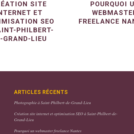
ÉATION SITE
POURQUOI 
NTERNET ET
WEBMASTE
IMISATION SEO
FREELANCE NA
AINT-PHILBERT-
-GRAND-LIEU
ARTICLES RÉCENTS
Photographie à Saint-Philbert-de-Grand-Lieu
Création site internet et optimisation SEO à Saint-Philbert-de-
Grand-Lieu
Pourquoi un webmaster freelance Nantes