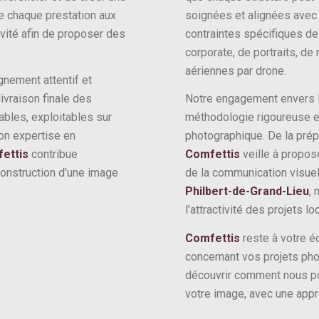
te chaque prestation aux
soignées et alignées avec 
ivité afin de proposer des
contraintes spécifiques de
corporate, de portraits, d
aériennes par drone.
nement attentif et
ivraison finale des
Notre engagement envers la 
bles, exploitables sur
méthodologie rigoureuse e
on expertise en
photographique. De la prépa
ettis
contribue
Comfettis
veille à propos
 construction d’une image
de la communication visuel
Philbert-de-Grand-Lieu
,
l’attractivité des projets lo
Comfettis
reste à votre é
concernant vos projets pho
découvrir comment nous p
votre image, avec une appr