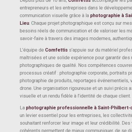
Depuis plus de 10 ans,
Comfettis
accompagne les part
entrepreneurs et les entreprises dans le développemen
communication visuelle grâce à la
photographie à Sai
Lieu
. Chaque projet photographique est conçu sur mes
besoins réels de communication et de valoriser les ma
savoir-faire à travers des images modernes, authenti
L’équipe de
Comfettis
s’appuie sur du matériel profe
maîtrisées et une solide expérience pour garantir des 
photographiques de qualité. Nos compétences couvren
processus créatif : photographie corporate, portraits 
photographie de produits, reportages événementiels, v
drone. Une organisation rigoureuse et un suivi précis
visuelle et un rendu fidèle à l’identité de chaque client.
La
photographie professionnelle à Saint-Philbert
un levier essentiel pour les entreprises, les collectivi
souhaitant renforcer leur image et leur crédibilité. Des
cohérents permettent de mieux communiquer, de se dif